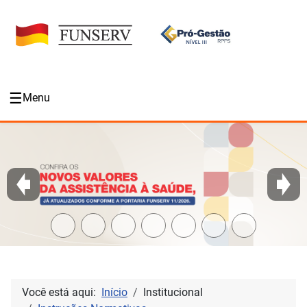
☰
Menu
Você está aqui:
Início
Institucional