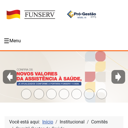
☰
Menu
Você está aqui:
Início
Institucional
Comitês